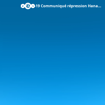
2023-06-19 Communiqué répression Hanane Ameqrane.pdf