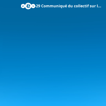
2023-06-29 Communiqué du collectif sur la Loi « école de la confiance ».pdf