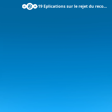
2022-10-19 Eplications sur le rejet du recours en référé-suspension.pdf