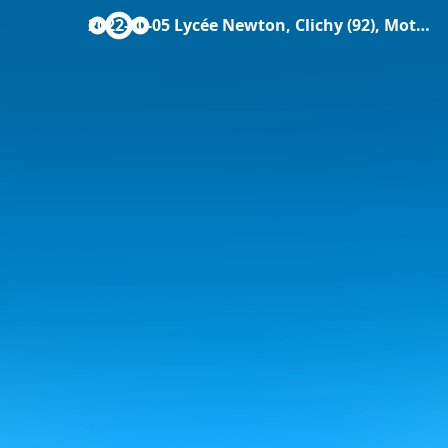
2022-10-05 Lycée Newton, Clichy (92), Motion de soutien.pdf