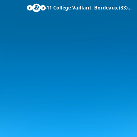
2022-10-11 Collège Vaillant, Bordeaux (33), Photo de soutien.jpg