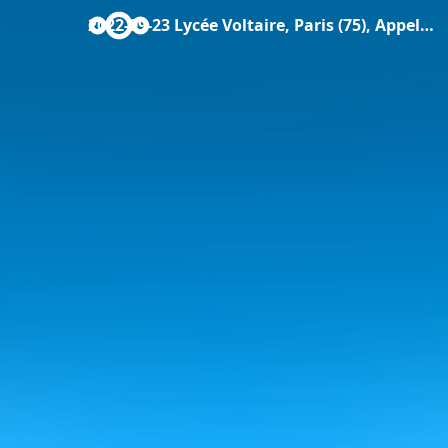
2022-09-23 Lycée Voltaire, Paris (75), Appel à la grève.pdf